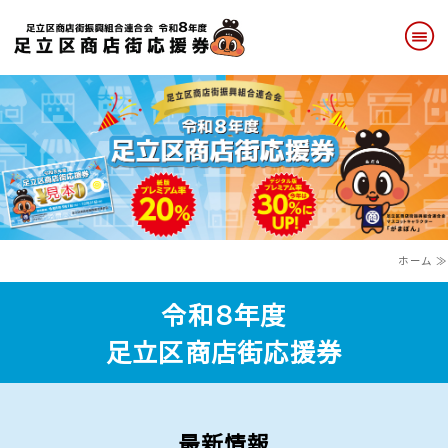
ホーム
紙版応援券
デジタル版応援券
取扱店舗
ホーム ≫
お問い合わせ
令和８年度
足立区商店街応援券
最新情報